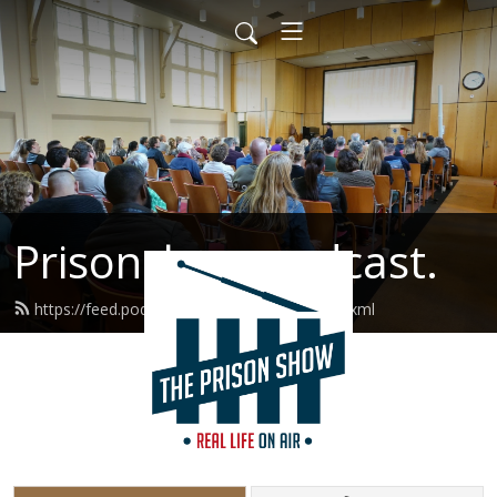
Prisonshow podcast.
https://feed.podbean.com/prisonshow/feed.xml