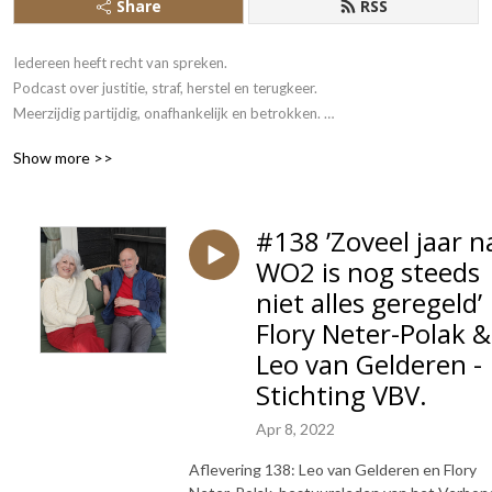
Share
RSS
Iedereen heeft recht van spreken.

Podcast over justitie, straf, herstel en terugkeer. 

Meerzijdig partijdig, onafhankelijk en betrokken. 

Show more >>
Presentatie: Frans Douw en Edwin Kleiss.
#138 ’Zoveel jaar n
WO2 is nog steeds
niet alles geregeld’
Flory Neter-Polak &
Leo van Gelderen -
Stichting VBV.
Apr 8, 2022
Aflevering 138: Leo van Gelderen en Flory