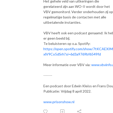
Het gehele veld van uitkeringen die
gerelateerd zijn aan WO-II wordt door het
VBV gemonitord. Verder onderhouden zij op
regelmatige basis de contacten met alle
uitbetalende instanties.
VBV heeft ook een podcast genaamd: Ik he
er geen beeld bij.
Te beluisteren op o.a. Spotify:
https://open.spotify.com/show/7tKCAEXI
xlV9Co5dSrh?si=6d3a9769bf6549fd
Meer informatie over VBV via:
www.vbvinfo.
-------
Een podcast door Edwin Kleiss en Frans Do
Publicatie: Vrijdag 8 april 2022.
www.prisonshow.nl